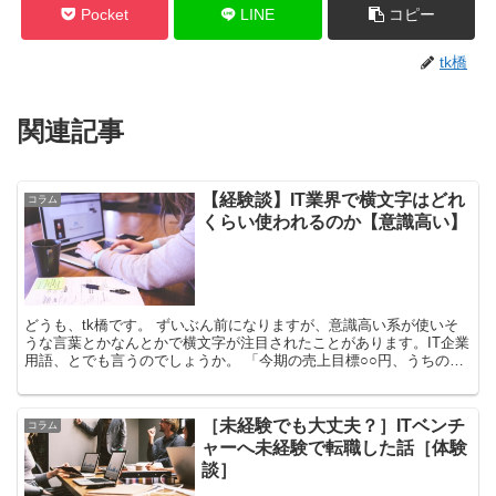
Pocket
LINE
コピー
tk橋
関連記事
【経験談】IT業界で横文字はどれ
コラム
くらい使われるのか【意識高い】
どうも、tk橋です。 ずいぶん前になりますが、意識高い系が使いそ
うな言葉とかなんとかで横文字が注目されたことがあります。IT企業
用語、とでも言うのでしょうか。 「今期の売上目標○○円、うちの部
署はこの数字をコミットします」 「その提案にはア...
［未経験でも大丈夫？］ITベンチ
コラム
ャーへ未経験で転職した話［体験
談］