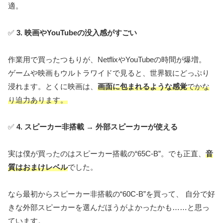
適。
✅
3. 映画やYouTubeの没入感がすごい
作業用で買ったつもりが、NetflixやYouTubeの時間が爆増。
ゲームや映画もウルトラワイドで見ると、世界観にどっぷり
浸れます。とくに映画は、
画面に包まれるような感覚
でかな
り迫力あります。
✅
4. スピーカー非搭載 → 外部スピーカーが使える
実は僕が買ったのはスピーカー搭載の“65C-B”。でも正直、
音
質はおまけレベル
でした。
なら最初からスピーカー非搭載の“60C-B”を買って、 自分で好
きな外部スピーカーを選んだほうがよかったかも……と思っ
ています。