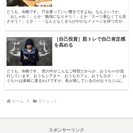
どうも、tk橋です。 IT企業っていい響きですよね。なんというか、
「おしゃれ！」とか「勉強になりそう！」とか「スーツ着なくても良
さそう！」とか・・・なんとなくきらびやかなイメージを持つ方が多
い印象があります。反面、「大変そう」とか「ついてい...
［自己投資］筋トレで自己肯定感
コラム
を高める
どうも、tk橋です。 世の中がこんなご時世だからか、おうち○○が流
行しています。おうちシアター、おうちカフェ、おうちヨガ・・・お
うち○○は多岐に渡るわけですが、私が推しているのがおうちジム(筋
トレ)です。徐々に外出自粛ムードが緩和されつつあ...
ホーム
ガジェット
スポンサーリンク