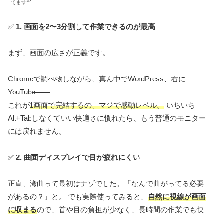
てます^^
✅
1. 画面を2〜3分割して作業できるのが最高
まず、画面の広さが正義です。
Chromeで調べ物しながら、真ん中でWordPress、右に
YouTube――
これが
1画面で完結するの、マジで感動レベル。
いちいち
Alt+Tabしなくていい快適さに慣れたら、もう普通のモニター
には戻れません。
✅
2. 曲面ディスプレイで目が疲れにくい
正直、湾曲って最初はナゾでした。「なんで曲がってる必要
があるの？」と。 でも実際使ってみると、
自然に視線が画面
に収まる
ので、首や目の負担が少なく、長時間の作業でも快