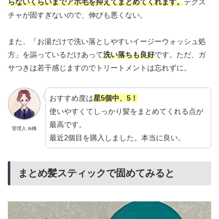
らないくらいまでアホ毛を抑えてまとめてくれます。
テクス
チャが固すぎないので、伸びも悪くない。
また、「お湯だけで洗い落としやすいイージーウォッシュ処
方」を謳っているだけあって
洗い落ちも良好
です。ただ、ガ
サつきは若干感じますのでトリートメントは忘れずに。
おすすめ度は
星5個中、5！
使いやすくてしっかり髪をまとめてくれる点が
最高です。
管理人 tk橋
最近2個目を購入しました。本当に良い。
まとめ髪スティックで固めてみると