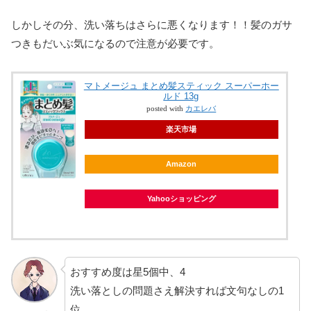
しかしその分、洗い落ちはさらに悪くなります！！髪のガサ
つきもだいぶ気になるので注意が必要です。
マトメージュ まとめ髪スティック スーパーホー
ルド 13g
posted with
カエレバ
楽天市場
Amazon
Yahooショッピング
おすすめ度は星5個中、4
洗い落としの問題さえ解決すれば文句なしの1
位。