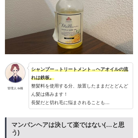
シャンプー→トリートメント→ヘアオイルの流
れは鉄板。
整髪料を使用する分、放置したままだとどんど
管理人 tk橋
ん髪は痛みます！
長髪だと切れ毛に悩まされることも…
マンバンヘアは決して楽ではない(…と思
う)