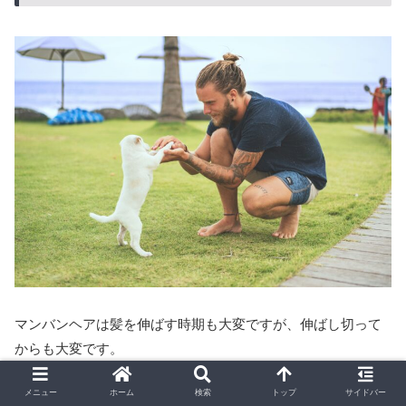
マンバンヘアは髪を伸ばす時期も大変ですが、伸ばし切って
からも大変です。
メニュー
ホーム
検索
トップ
サイドバー
マンバンヘアなら結んで終わり！などと甘く考えていました