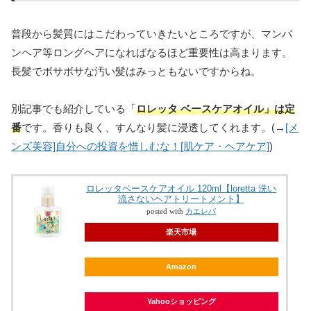
普段から髪質にはこだわっていきたいところですが、マンバ
ンヘア等ロングヘアになればなるほど重要性は高まります。
長髪でボサボサな汚い髪はみっともないですからね。
別記事でも紹介している「
ロレッタ ベースケアオイル」は定
番
です。香りも良く、すんなり髪に浸透してくれます。(→
[メ
ンズ美容]自分への投資を惜しむな！[肌ケア・ヘアケア]
)
ロレッタベースケアオイル 120ml【loretta 洗い
流さないヘアトリートメント】
posted with
カエレバ
楽天市場
Amazon
Yahooショッピング